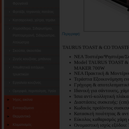
Φρυγανιά
Φριτέζα, τηγανιτές πατάτες
Κατσαρολικό, χύτρα, τηγάνι
Ατμοσίδερο, Σιδερωτήριο,
Περιγραφή:
Ραπτομηχανή, Σιδερώστρα,
Απλώστρα
TAURUS TOAST & CO TOAST
Σκούπα, σκουπάκι
ΝΕΑ Τοστιέρα/Ψηστιέρα/Σα
Ζυγός κουζίνας, μπάνιου
Model TAURUS TOAST &
Απωθητικά εντόμων,
MAKER 700W
ΝΕΑ Πρακτική & Μοντέρνα
τρωκτικών
Τεράστια Εξοικονόμηση ενέ
Εργαλεία κουζίνας
Γρήγορη & αποτελεσματική
Ιδανική για σάντουιτς, χάμ
Ομορφιά, περιποίηση, Υγεία
Ίσια αντί-κολλητική πλάκα
Ήχος, εικόνα
Διαστάσεις συσκευής: (cm)
Κωδικός προϊόντος συσκε
Εντοιχιζόμενο
Κατασκεή ποιότητας & αν
Θερμαντικό
Εύκολος καθαρισμός χάρη σ
Ονομαστική ισχύς εξόδου:
Κλιματισμός