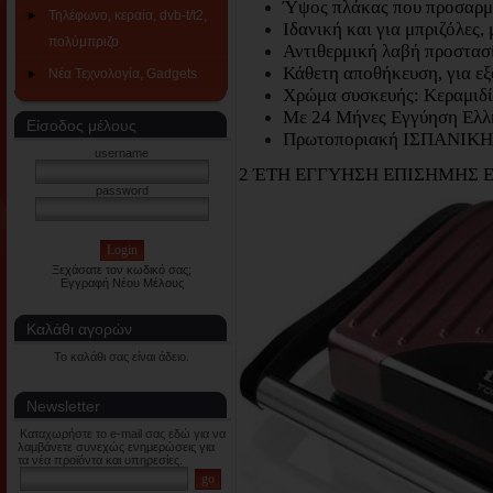
Ύψος πλάκας που προσαρμό
Τηλέφωνο, κεραία, dvb-t/t2,
Ιδανική και για μπριζόλες,
πολύμπριζο
Αντιθερμική λαβή προστασ
Κάθετη αποθήκευση, για ε
Νέα Τεχνολογία, Gadgets
Χρώμα συσκευής: Κεραμιδί 
Με 24 Μήνες Εγγύηση Ελλη
Είσοδος μέλους
Πρωτοποριακή ΙΣΠΑΝΙΚΗ
username
2 ΈΤΗ ΕΓΓΥΗΣΗ ΕΠΙΣΗΜΗΣ 
password
Ξεχάσατε τον κωδικό σας;
Εγγραφή Νέου Μέλους
Καλάθι αγορών
Το καλάθι σας είναι άδειο.
Newsletter
Καταχωρήστε το e-mail σας εδώ για να
λαμβάνετε συνεχώς ενημερώσεις για
τα νέα προϊόντα και υπηρεσίες.