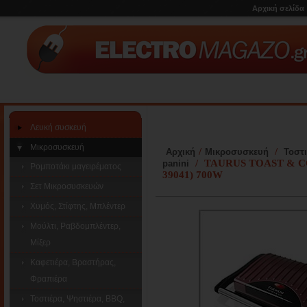
Αρχική σελίδα
Λευκή συσκευή
Μικροσυσκευή
/
/
Αρχική
Μικροσυσκευή
Τοστ
/
TAURUS TOAST & 
panini
Ρομποτάκι μαγειρέματος
39041) 700W
Σετ Μικροσυσκευών
Χυμός, Στίφτης, Μπλέντερ
Μούλτι, Ραβδομπλέντερ,
Μίξερ
Καφετιέρα, Βραστήρας,
Φραπιέρα
Τοστιέρα, Ψηστιέρα, BBQ,