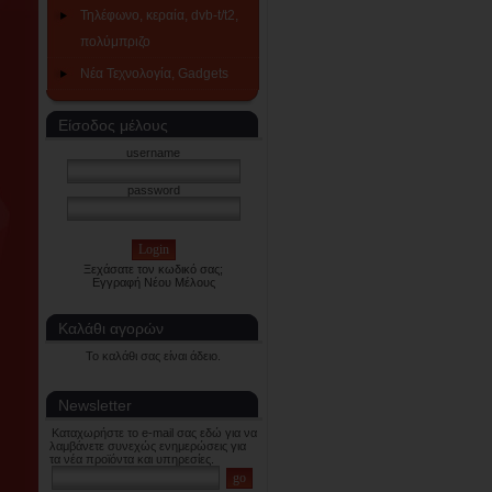
Τηλέφωνο, κεραία, dvb-t/t2,
πολύμπριζο
Νέα Τεχνολογία, Gadgets
Είσοδος μέλους
username
password
Ξεχάσατε τον κωδικό σας;
Εγγραφή Νέου Μέλους
Καλάθι αγορών
Το καλάθι σας είναι άδειο.
Newsletter
Καταχωρήστε το e-mail σας εδώ για να
λαμβάνετε συνεχώς ενημερώσεις για
τα νέα προϊόντα και υπηρεσίες.