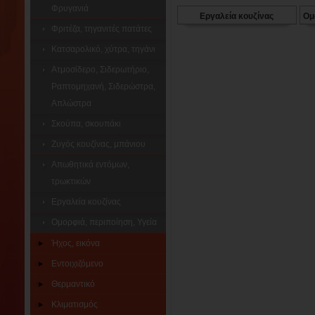
Φρυγανιά
Εργαλεία κουζίνας
Ομ
Φριτέζα, τηγανιτές πατάτες
Κατσαρολικό, χύτρα, τηγάνι
Ατμοσίδερο, Σιδερωτήριο,
Ραπτομηχανή, Σιδερώστρα,
Απλώστρα
Σκούπα, σκουπάκι
Ζυγός κουζίνας, μπάνιου
Απωθητικά εντόμων,
τρωκτικών
Εργαλεία κουζίνας
Ομορφιά, περιποίηση, Υγεία
Ήχος, εικόνα
Εντοιχιζόμενο
Θερμαντικό
Κλιματισμός