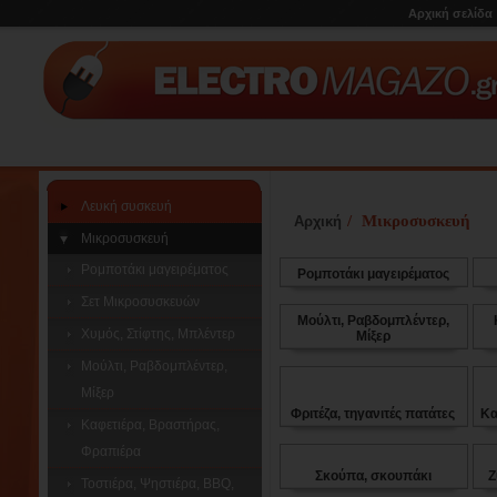
Αρχική σελίδα
Λευκή συσκευή
/
Μικροσυσκευή
Αρχική
Μικροσυσκευή
Ρομποτάκι μαγειρέματος
Ρομποτάκι μαγειρέματος
Σετ Μικροσυσκευών
Μούλτι, Ραβδομπλέντερ,
Χυμός, Στίφτης, Μπλέντερ
Μίξερ
Μούλτι, Ραβδομπλέντερ,
Μίξερ
Φριτέζα, τηγανιτές πατάτες
Κα
Καφετιέρα, Βραστήρας,
Φραπιέρα
Σκούπα, σκουπάκι
Ζ
Τοστιέρα, Ψηστιέρα, BBQ,