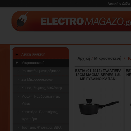
Αρχική σελίδα
Λευκή συσκευή
/
/
Κ
Αρχική
Μικροσυσκευή
Μικροσυσκευή
ESTIA (01-6112) ΓΑΛΑΤΙΕΡΑ
ES
Ρομποτάκι μαγειρέματος
18CM MAGMA SERIES 1.8L
NE
ΜΕ ΓΥΑΛΙΝΟ ΚΑΠΑΚΙ
Σετ Μικροσυσκευών
Χυμός, Στίφτης, Μπλέντερ
Μούλτι, Ραβδομπλέντερ,
Μίξερ
Καφετιέρα, Βραστήρας,
Φραπιέρα
Τοστιέρα, Ψηστιέρα, BBQ,