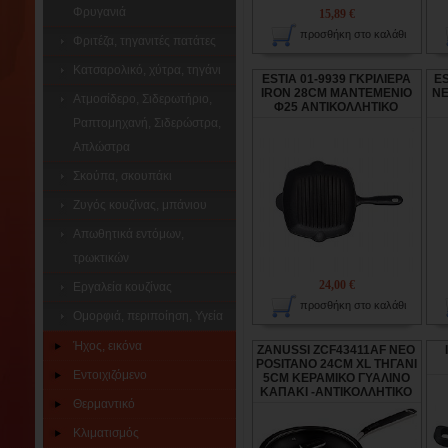
Φρυγανιά
15,89 €
προσθήκη στο καλάθι
Φριτέζα, τηγανιτές πατάτες
Κατσαρολικό, χύτρα, τηγάνι
ESTIA 01-9939 ΓΚΡΙΛΙΕΡΑ
ES
IRON 28CM ΜΑΝΤΕΜΕΝΙΟ
NE
Ατμοσίδερο, Σιδερωτήριο,
Φ25 ΑΝΤΙΚΟΛΛΗΤΙΚΟ
Ραπτομηχανή, Σιδερώστρα,
Απλώστρα
Σκούπα, σκουπάκι
Ζυγός κουζίνας, μπάνιου
Απωθητικά εντόμων,
τρωκτικών
24,00 €
Εργαλεία κουζίνας
προσθήκη στο καλάθι
Ομορφιά, περιποίηση, Υγεία
Ήχος, εικόνα
ZANUSSI ZCF43411AF NEO
POSITANO 24CM XL ΤΗΓΑΝΙ
Εντοιχιζόμενο
5CM ΚΕΡΑΜΙΚΟ ΓΥΑΛΙΝΟ
ΚΑΠΑΚΙ -ΑΝΤΙΚΟΛΛΗΤΙΚΟ
Θερμαντικό
Κλιματισμός