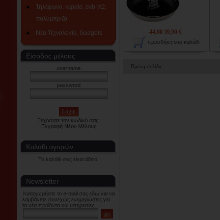
Τηλέφωνο, κεραία, dvb-t/t2,
πολύμπριζο
44,90
39,90 €
Νέα Τεχνολογία, Gadgets
προσθήκη στο καλάθι
Είσοδος μέλους
Πρώτη σελίδα
username
password
Ξεχάσατε τον κωδικό σας;
Εγγραφή Νέου Μέλους
Καλάθι αγορών
Το καλάθι σας είναι άδειο.
Newsletter
Καταχωρήστε το e-mail σας εδώ για να
λαμβάνετε συνεχώς ενημερώσεις για
τα νέα προϊόντα και υπηρεσίες.