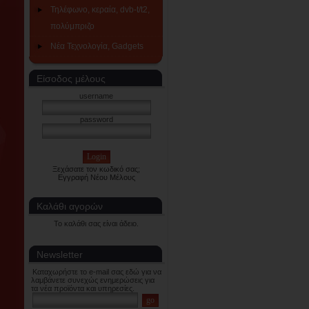
Τηλέφωνο, κεραία, dvb-t/t2,
πολύμπριζο
Νέα Τεχνολογία, Gadgets
Είσοδος μέλους
username
password
Ξεχάσατε τον κωδικό σας;
Εγγραφή Νέου Μέλους
Καλάθι αγορών
Το καλάθι σας είναι άδειο.
Newsletter
Καταχωρήστε το e-mail σας εδώ για να
λαμβάνετε συνεχώς ενημερώσεις για
τα νέα προϊόντα και υπηρεσίες.