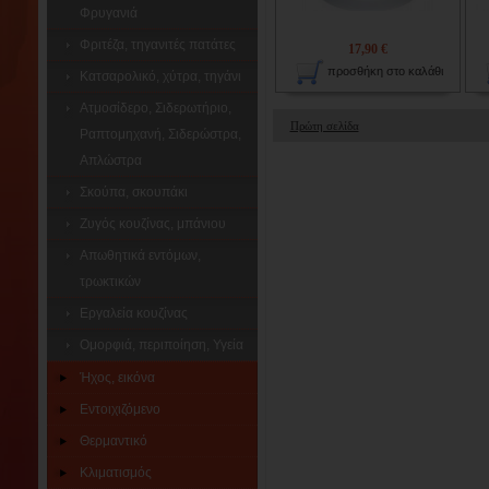
Φρυγανιά
Φριτέζα, τηγανιτές πατάτες
17,90 €
προσθήκη στο καλάθι
Κατσαρολικό, χύτρα, τηγάνι
Ατμοσίδερο, Σιδερωτήριο,
Πρώτη σελίδα
Ραπτομηχανή, Σιδερώστρα,
Απλώστρα
Σκούπα, σκουπάκι
Ζυγός κουζίνας, μπάνιου
Απωθητικά εντόμων,
τρωκτικών
Εργαλεία κουζίνας
Ομορφιά, περιποίηση, Υγεία
Ήχος, εικόνα
Εντοιχιζόμενο
Θερμαντικό
Κλιματισμός