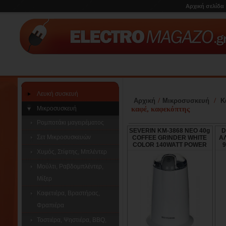
Αρχική σελίδα
Λευκή συσκευή
/
/
Αρχική
Μικροσυσκευή
Κ
Μικροσυσκευή
καφέ, καφεκόπτης
Ρομποτάκι μαγειρέματος
SEVERIN KM-3868 NEO 40g
D
Σετ Μικροσυσκευών
COFFEE GRINDER WHITE
Α
COLOR 140WATT POWER
9
Χυμός, Στίφτης, Μπλέντερ
Μούλτι, Ραβδομπλέντερ,
Μίξερ
Καφετιέρα, Βραστήρας,
Φραπιέρα
Τοστιέρα, Ψηστιέρα, BBQ,