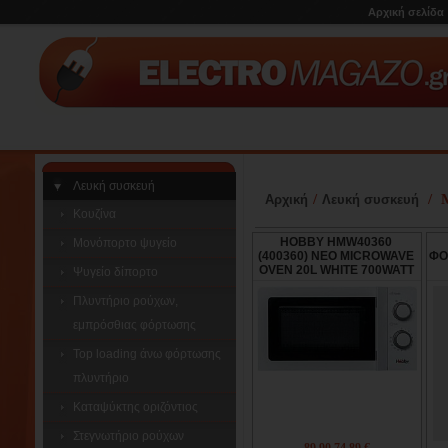
Αρχική σελίδα
Λευκή συσκευή
/
/
Αρχική
Λευκή συσκευή
Κουζίνα
HOBBY HMW40360
Μονόπορτο ψυγείο
(400360) NEO MICROWAVE
ΦΟ
OVEN 20L WHITE 700WATT
Ψυγείο δίπορτο
Πλυντήριο ρούχων,
εμπρόσθιας φόρτωσης
Top loading άνω φόρτωσης
πλυντήριο
Καταψύκτης οριζόντιος
Στεγνωτήριο ρούχων