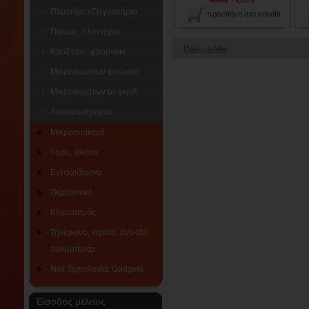
89,90
74,89 €
Πλυντήριο/Στεγνωτήριο
προσθήκη στο καλάθι
Πιάτων, πλυντήριο
Πρώτη σελίδα
Κουζινάκι, φουρνάκι
Μικροκυμάτων φούρνος
Μικροκυμάτων με γκριλ
Απορροφητήρας
Μικροσυσκευή
Ήχος, εικόνα
Εντοιχιζόμενο
Θερμαντικό
Κλιματισμός
Τηλέφωνο, κεραία, dvb-t/t2,
πολύμπριζο
Νέα Τεχνολογία, Gadgets
Είσοδος μέλους