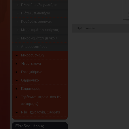
Πλυντήριο/Στεγνωτήριο
Πιάτων, πλυντήριο
Κουζινάκι, φουρνάκι
Πρώτη σελίδα
Μικροκυμάτων φούρνος
Μικροκυμάτων με γκριλ
Απορροφητήρας
Μικροσυσκευή
Ήχος, εικόνα
Εντοιχιζόμενο
Θερμαντικό
Κλιματισμός
Τηλέφωνο, κεραία, dvb-t/t2,
πολύμπριζο
Νέα Τεχνολογία, Gadgets
Είσοδος μέλους