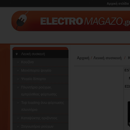
Αρχική σελίδα
Λευκή συσκευή
/
/
Αρχική
Λευκή συσκευή
Κ
Κουζίνα
ES
Μονόπορτο ψυγείο
Ψυγείο δίπορτο
ΕΣ
Πλυντήριο ρούχων,
εμπρόσθιας φόρτωσης
Top loading άνω φόρτωσης
πλυντήριο
Καταψύκτης οριζόντιος
Στεγνωτήριο ρούχων