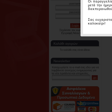
Οι παραγγελί
username
μετά την ημερ
διεκπεραιωθο
password
Σας ευχαριστ
καλοκαίρι!
Ξεχάσατε τον κωδικό σας;
Εγγραφή Νέου Μέλους
Καλάθι αγορών
Το καλάθι σας είναι άδειο.
Newsletter
Καταχωρήστε το e-mail σας εδώ για να
λαμβάνετε συνεχώς ενημερώσεις για
τα νέα προϊόντα και υπηρεσίες.