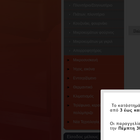
Πλυντήριο/Στεγνωτήριο
Πιάτων, πλυντήριο
Κουζινάκι, φουρνάκι
Πρώτ
Μικροκυμάτων φούρνος
Μικροκυμάτων με γκριλ
Απορροφητήρας
Μικροσυσκευή
Ήχος, εικόνα
Εντοιχιζόμενο
Θερμαντικό
Κλιματισμός
Το κατάστημά
Τηλέφωνο, κεραία, dvb-t/t2,
από
3 έως κα
πολύμπριζο
Νέα Τεχνολογία, Gadgets
Οι παραγγελίε
την
Πέμπτη 3
Είσοδος μέλους