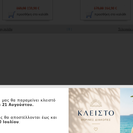
169,90
159,90 €
179,00
164,90 €
προσθήκη στο καλάθι
προσθήκη στο καλάθι
η σελίδα
|
1
|
Τελευταία 
 μας θα παραμείνει κλειστό
ι 21 Αυγούστου.
ς θα αποστέλλονται έως και
0 Ιουλίου
.