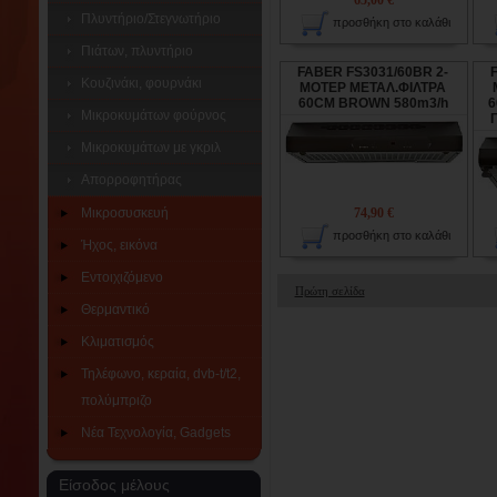
65,00 €
Πλυντήριο/Στεγνωτήριο
προσθήκη στο καλάθι
Πιάτων, πλυντήριο
FABER FS3031/60BR 2-
Κουζινάκι, φουρνάκι
ΜΟΤΕΡ ΜΕΤΑΛ.ΦΙΛΤΡΑ
60CM BROWN 580m3/h
6
Μικροκυμάτων φούρνος
Μικροκυμάτων με γκριλ
Απορροφητήρας
Μικροσυσκευή
74,90 €
προσθήκη στο καλάθι
Ήχος, εικόνα
Εντοιχιζόμενο
Πρώτη σελίδα
Θερμαντικό
Κλιματισμός
Τηλέφωνο, κεραία, dvb-t/t2,
πολύμπριζο
Νέα Τεχνολογία, Gadgets
Είσοδος μέλους