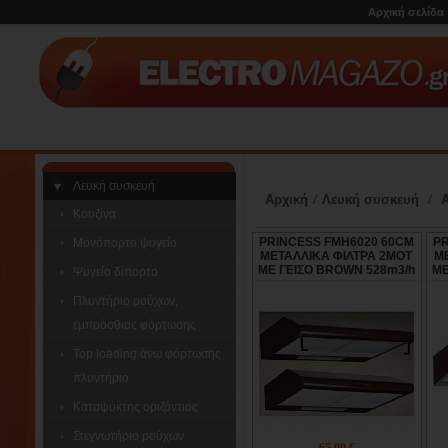
Αρχική σελίδα
Λευκή συσκευή
/
/
Αρχική
Λευκή συσκευή
Κουζίνα
PRINCESS FMH6020 60CM
PR
Μονόπορτο ψυγείο
ΜΕΤΑΛΛΙΚΑ ΦΙΛΤΡΑ 2ΜΟΤ
Μ
ΜΕ ΓΕΙΣΟ BROWN 528m3/h
ΜΕ
Ψυγείο δίπορτο
Πλυντήριο ρούχων,
εμπρόσθιας φόρτωσης
Top loading άνω φόρτωσης
πλυντήριο
Καταψύκτης οριζόντιος
Στεγνωτήριο ρούχων